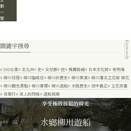
劃
一
覽
Keywords
關鍵字搜尋
930公里
北九州
史
女兒節
挖
推薦路線
日本文化財
有明海
柳川住宿
柳川咖啡店
柳川的歷史
柳川美食
柳川藩主立花邸 御花
柳川觀光景點
柳川賞櫻
柳川遊船
水路歷史
田中義正
立花宗重
自駕行
迷人的問候
遊船指南
享受極致放鬆的時光
水鄉柳川遊船