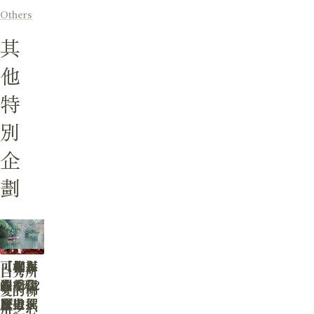
Others
其
他
特
別
企
劃
可保存
【北九
【柳川
【柳川
白秀所
的文化
州3天2
春季一
遊船深
愛的柳
歷史
夜自駕
日遊推
度指
川之心