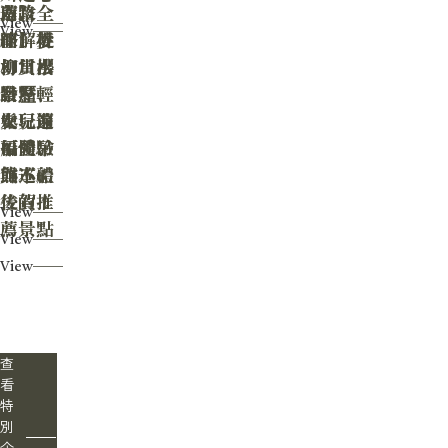
遊攻
薦路
南】全
View
View
略】從
線】夢
面解析
柳川出
幻賞櫻
柳川水
發～輕
景點、
路歷
鬆玩遍
女兒節
史、遊
福岡、
可愛吊
船體驗
熊本、
飾巡禮
與下船
佐賀！
後的推
View
薦景點
View
View
查
看
特
別
企