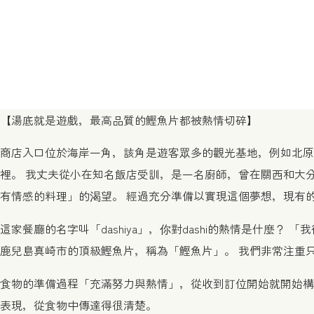
【湯底就是遊戲，最高品質的鰹魚片都被熱情切碎】
商店入口位於海岸一角，該角是遊客眾多的觀光基地，例如北原
裡。 我丈夫從小在知名飯店受訓，是一名廚師，曾在關西和大分
有情感的料理」的渴望。 經過充分準備以實現這個夢想，現有的門
這家餐廳的名字叫「dashiya」，你對dashi的熱情是什麼？
鹿兒島真崎市的頂級鰹魚片，稱為「鰹魚片」。 我們非常注重
食物的準備過程「充滿努力與熱情」，從收到訂位開始就開始構
表現，從食物中傳達得很清楚。