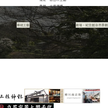
書館、水資源博物
館和阿門博公園組
View
成的學習設施。 博
傳統工藝
劇場・紀念館
自然景觀
物...
購物
觀光・玩樂