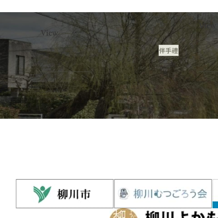
被剔除
店位
View
車場
View
個角
伴手禮
購物
距...