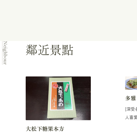
鄰近景點
Neighbour
多雅
[深受
人喜
品味
大松下糖果本方
地，