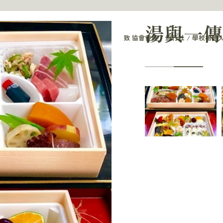
湯與一傳
致 協會會員 / 旅行社 / 學校相關