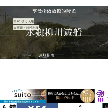
] 該
享受極致放鬆的時光
於停
的一
View
22:00 後可入店
落，
美食
水鄉柳川遊船
大阪燒・麵粉料理
遊船指南