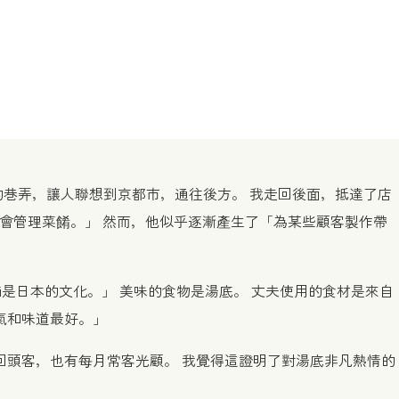
巷弄，讓人聯想到京都市，通往後方。 我走回後面，抵達了店
宴會管理菜餚。」 然而，他似乎逐漸產生了「為某些顧客製作帶
ashi是日本的文化。」 美味的食物是湯底。 丈夫使用的食材是來自
氣和味道最好。」
回頭客，也有每月常客光顧。 我覺得這證明了對湯底非凡熱情的