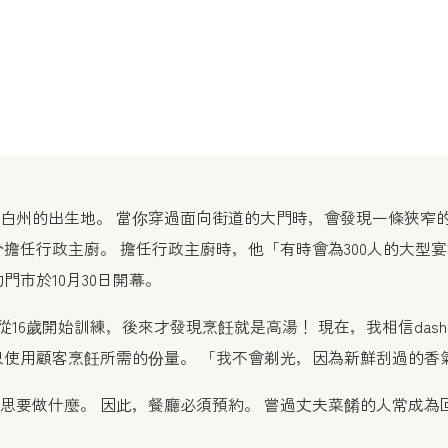
白州的出生地。 當你穿過面向街道的大門時，會發現一條狹窄的
擔任行政主廚。 擔任行政主廚時，他「有時會為300人的大型
市於10月30日開幕。
 「我從16歲開始訓練，後來才發現烹飪就是高湯！ 現在，我相信d
只使用顧客烹飪所需的份量。 「我不會剃光，因為新鮮刮過的香
思要做什麼。 因此，餐廳必須預約。 嘗過丈夫菜餚的人常成為