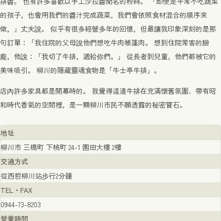
排醬。 也有許多喜歡以手工沙拉醬聞名的粉絲。 「即使是平常不吃蔬菜
的孩子，也會用我們的醬汁完成蔬菜，我們會依照食材混合的順序來
做，」丈夫說。 似乎有很多經營多年的回憶，但最讓我印象深刻的是那
句訂單：「我住院的父母說他們想吃牛肉帳篷肉。 想到住院常客的臉
龐，他說：「我切了牛排，遞給你們。」 從長者到兒童，他們都被它的
美味吸引。 柳川的隱藏靈魂食物是「牛士亭牛排」。
店內許多家具都是開幕時的。 我覺得這道牛排在充滿懷舊氛圍、帶有昭
和時代香氣的空間裡，是一顆柳川市民不願透露的秘密寶石。
地址
柳川市 三橋町 下桃町 24-1 園田大樓 2樓
交通方式
從西哲柳川站步行2分鐘
TEL・FAX
0944-73-8203
營業時間