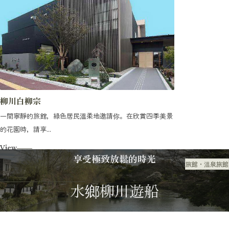
柳川白柳宗
一間寧靜的旅館，綠色居民溫柔地邀請你。在欣賞四季美景
的花園時，請享...
View
享受極致放鬆的時光
旅館・溫泉旅館
住宿
水鄉柳川遊船
遊船指南