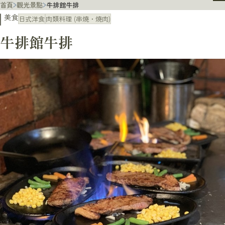
首頁
觀光景點
牛排館牛排
美食
日式洋食
肉類料理 (串燒・燒肉)
牛排館牛排