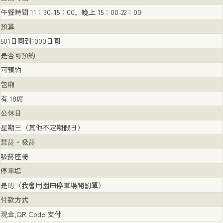
午餐時間 11：30-15：00，晚上 15：00-22：00
預算
501日圓到1000日圓
是否可預約
可預約
包廂
有 18席
公休日
星期三（其他不定期假日）
禁菸・吸菸
吸菸座椅
停車場
是的（我會用園田停車場開罰單）
付款方式
現金,QR Code 支付