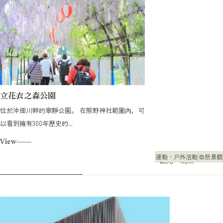
立花衣之森公園
位於沖畑川畔的寧靜公園。 在熊野神社範圍內，可
以看到擁有300年歷史的...
View
運動・戶外活動
自然景觀
觀光・玩樂