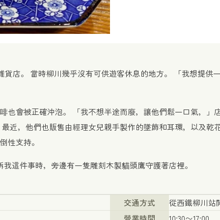
家雜貨店。 當時柳川幾乎沒有可供遊客休息的地方。 「我想提供
啡也會被正確沖泡。 「我不想半途而廢，讓他們鬆一口氣，」店
 最近，他們也販售由經理女兒親手製作的墜飾和耳環，以及乾花
倒性支持。
訴我這件事時，旁邊有一隻雕刻木製貓頭鷹守護著店裡。
交通方式
從西鐵柳川站開
營業時間
10:30〜17:00