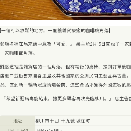
[一個可以放鬆的地方，一個讓雜貨療癒的咖啡廳角落]
餐廳名稱在馬來語中意為「可愛」。 業主於2月15日開設了一
一家咖啡館角落。
雖然這裡是雜貨店的一個角落，但有精緻的桌椅，接到訂單後咖
店進口並販售來自峇里島及其他國家的亞洲民間工藝品與古董。
品，直到新一輪新冠疫情爆發前，這些產品才獲得外國遊客的壓
「希望新冠病毒能結束，讓更多顧客再次光臨柳川。」 店主告
地址
柳川市十四-十九號 城住町
TEL・FAX
0944-74-3985