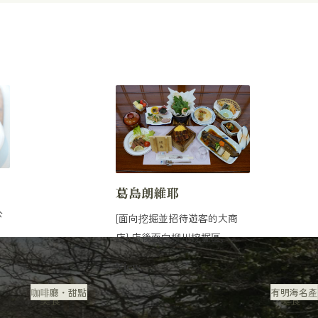
葛島朗維耶
公
[面向挖掘並招待遊客的大商
一
店] 店後面向柳川挖掘區，並
設有碼頭。這個碼...
View
咖啡廳・甜點
有明海名產
美食
美食