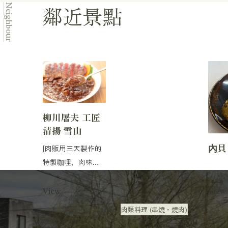
鄰近景點
Neighbour
柳川屠夫 工匠
清揚 雪山
內貝
[肉販用三天製作的
特製咖哩，肉味濃
郁的寶石] 位於沖畑
主街不遠處的肉
View
View
舖...
肉類料理 (串燒・燒肉)
美食