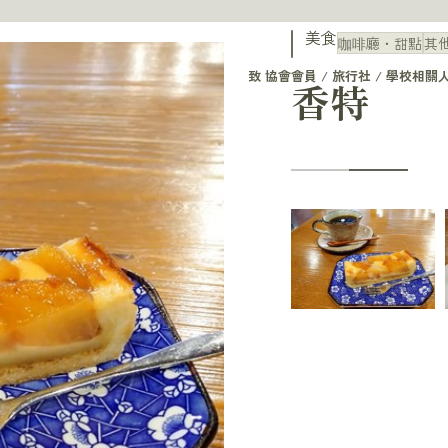
美食
咖啡廳・甜點
其
致 協會會員 / 旅行社 / 學校相關
香特