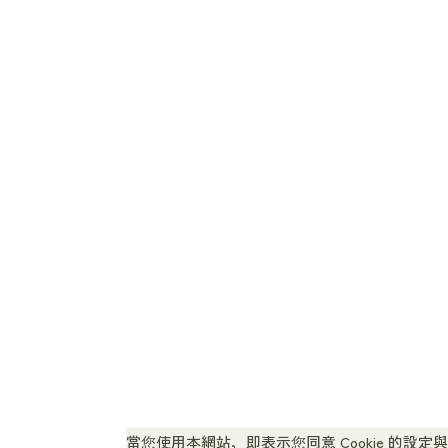
景點
體驗 / 導覽
交通指南
實用資訊
旅遊服務中心
地圖 / 觀光手冊
照片集錦
最新消息 / 活動資訊
致 協會會員 / 旅行社 / 學校相
冊
照片集錦
當您使用本網站，即表示您同意 Cookie 的設