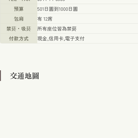
預算
501日圓到1000日圓
包廂
有 12席
禁菸・吸菸
所有座位皆為禁菸
付款方式
現金,信用卡,電子支付
交通地圖