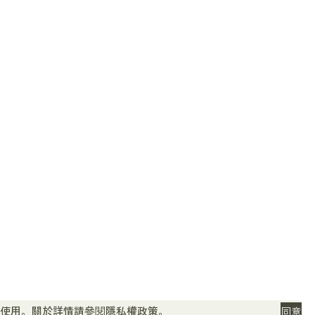
關人士
〒832-0065 福岡縣柳川市沖端町35
TEL：0944-73-2145（旅遊服務中心：0944-74-
0891）
FAX：0944-72-9013
Email：info@yanagawa-net.com
定與使用。關於詳情請參閱
隱私權政策
。
同意