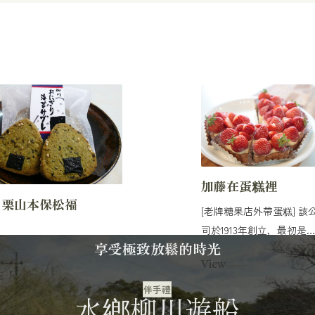
加藤在蛋糕裡
 栗山本保松福
[老牌糖果店外帶蛋糕] 該
司於1913年創立，最初是
享受極致放鬆的時光
家糖果生意。 這是...
View
伴手禮
水鄉柳川遊船
購物