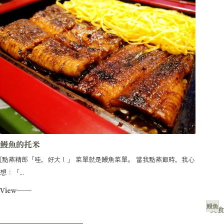
鰻魚的托米
[點蒸精郎「哇，好大！」 菜單就是鰻魚菜單。 當我點蒸飯時，我心
想：「...
View
鰻魚
美食