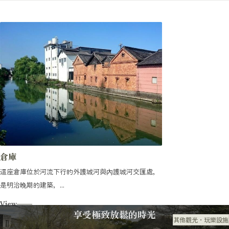
倉庫
這座倉庫位於河流下行的外護城河與內護城河交匯處，
是明治晚期的建築，...
View
享受極致放鬆的時光
其他觀光・玩樂設施
觀光・玩樂