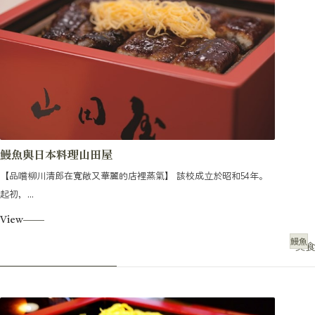
鰻魚與日本料理山田屋
【品嚐柳川清郎在寬敞又華麗的店裡蒸氣】 該校成立於昭和54年。
起初，...
View
鰻魚
美食