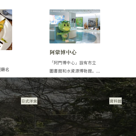
阿蒙博中心
「阿門博中心」設有市立
餐廳名
圖書館和水資源博物館。
水博物館的設立旨在了解...
View
日式洋食
資料館
美食
觀光・玩樂