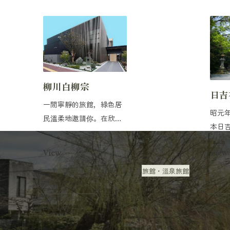
柳川白柳宗
日吉
一間寧靜的旅館，綠色居
昭元年
民溫柔地邀請你。在欣賞
本日
四季美景的花園時，請
並升格
享...
View
View
旅館・溫泉旅館
住宿