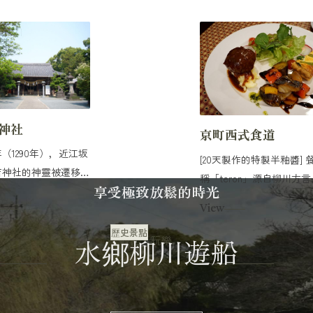
神社
京町西式食道
（1290年），近江坂
[20天製作的特製半釉醬] 
吉神社的神靈被遷移
稱「teron」源自柳川方言
享受極致放鬆的時光
為鎮。 他又稱「...
「what a ronkan...
View
歷史景點
水鄉柳川遊船
觀光・玩樂