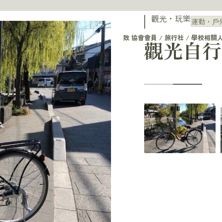
觀光・玩樂
運動・戶
致 協會會員 / 旅行社 / 學校相關
觀光自行