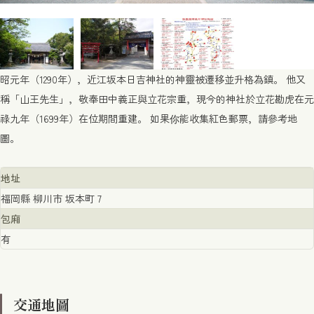
昭元年（1290年），近江坂本日吉神社的神靈被遷移並升格為鎮。 他又
稱「山王先生」，敬奉田中義正與立花宗重，現今的神社於立花勘虎在元
祿九年（1699年）在位期間重建。 如果你能收集紅色郵票，請參考地
圖。
地址
福岡縣 柳川市 坂本町 7
包廂
有
交通地圖