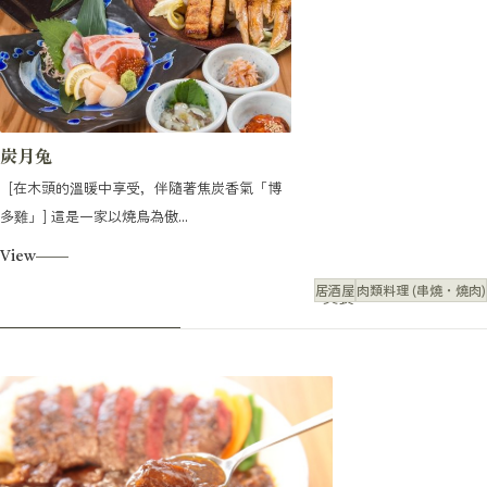
炭月兔
[在木頭的溫暖中享受，伴隨著焦炭香氣「博
多雞」] 這是一家以燒鳥為傲...
View
居酒屋
肉類料理 (串燒・燒肉)
美食