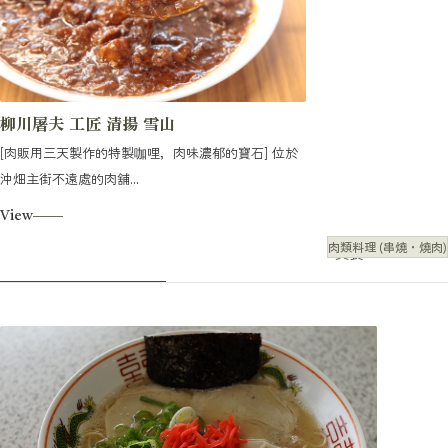
柳川屠夫 工匠 清揚 雪山
[肉販用三天製作的特製咖哩，肉味濃郁的寶石] 位於
沖畑主街不遠處的肉舖...
View
肉類料理 (串燒・燒肉)
美食