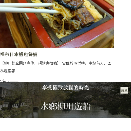
福泉日本鰻魚餐廳
【柳川對全國的宣傳，網購也很強】 它位於西哲柳川車站前方，因
為遊客容...
View
享受極致放鬆的時光
鰻魚
美食
水鄉柳川遊船
遊船指南