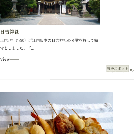
日吉神社
正応3年（1290）近江国坂本の日吉神社の分霊を移して鎮
守としました。「...
View
歴史スポット
観る・楽しむ