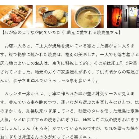
【わが家のような空間でいただく 地元に愛される焼鳥屋さん】
お店に入ると、ご主人が焼鳥を焼いている凛とした姿が目に入りま
す。炭で絶妙に焼かれた焼鳥は、格別の美味しさ。一人でも落ち着ける
居心地のよいこのお店は、京町に移転して6年。その前は細工町で営業
されていました。地元の方やご家族連れが多く、子供の頃からの常連さ
んが、お子さま連れでいらっしゃる事も多いそう。
カウンター席からは、丁寧に作られた串が並ぶ陳列ケースが見えま
す。並んでいる串を眺めつつ、迷いながら選ぶのも楽しみのひとつ。塩
のほかにも、創業以来つぎ足している、秘伝のタレを使った焼鳥は定番
人気。シメにおすすめの焼きおにぎりは、通常は白ご飯の焼きおにぎり
にしょんしょん（もろみ）がついているものですが、たれを塗った焼き
おにぎりは常連さんのみが知っている裏メニュー。