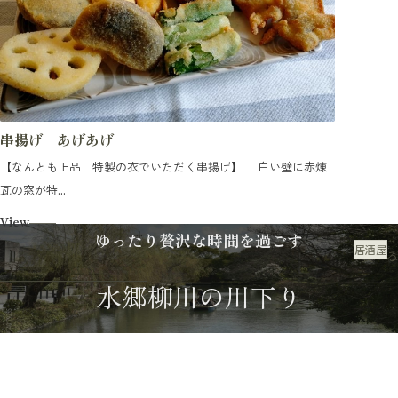
串揚げ あげあげ
【なんとも上品 特製の衣でいただく串揚げ】 白い壁に赤煉
瓦の窓が特...
View
ゆったり贅沢な時間を過ごす
居酒屋
食べる
水郷柳川の川下り
川下りのご案内