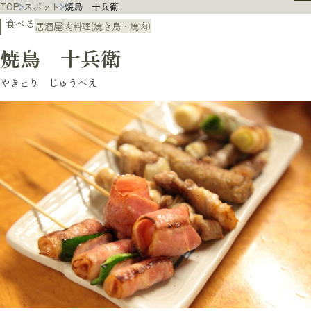
TOP
スポット
焼鳥 十兵衛
食べる
居酒屋
肉料理(焼き鳥・焼肉)
焼鳥 十兵衛
やきとり じゅうべえ