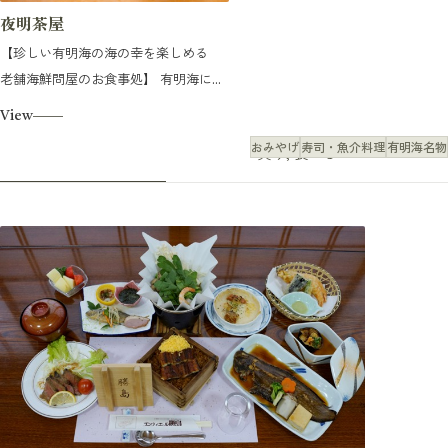
夜明茶屋
【珍しい有明海の海の幸を楽しめる
老舗海鮮問屋のお食事処】 有明海に...
View
おみやげ
寿司・魚介料理
有明海名物
買う, 食べる