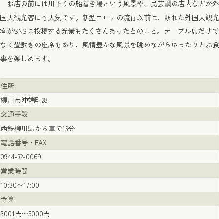
お店の前には川下りの船着き場という風景や、民芸調の店内などが外
国人観光客にも人気です。新型コロナの流行以前は、訪れた外国人観光
客がSNSに投稿する光景もたくさんあったとのこと。テーブル席だけで
なく畳敷きの座席もあり、風情豊かな風景を眺めながらゆったりとお食
事を楽しめます。
住所
柳川市沖端町28
交通手段
西鉄柳川駅から車で15分
電話番号・FAX
0944-72-0069
営業時間
10:30〜17:00
予算
3001円〜5000円