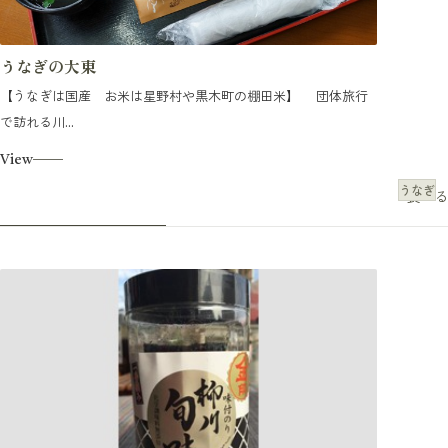
うなぎの大東
【うなぎは国産 お米は星野村や黒木町の棚田米】 団体旅行
で訪れる川...
View
うなぎ
食べる