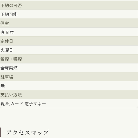
予約の可否
予約可能
個室
有 51席
定休日
火曜日
禁煙・喫煙
全席禁煙
駐車場
無
支払い方法
現金,カード,電子マネー
アクセスマップ