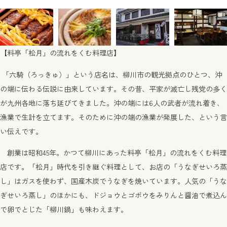
【料亭「松月」の流れをくむ料理店】
「六騎（ろっきゅ）」という店名は、柳川市の観光拠点のひとつ、沖
の端に伝わる伝説に由来しています。その昔、平家が滅亡し残党の多く
が九州各地に落ち延びてきました。沖の端には6人の武者が流れ着き、
漁業で生計を立てます。そのために沖の端の漁業が発展した、という言
い伝えです。
創業は昭和45年。かつて柳川にあった料亭「松月」の流れをくむ料理
店です。「松月」時代を引き継ぐ料理として、お店の「うなぎせいろ蒸
し」はガスを使わず、国産木炭でうなぎを焼いています。人気の「うな
ぎせいろ蒸し」のほかにも、ドジョウとゴボウをみりんと醤油で煮込ん
で卵でとじた「柳川鍋」も味わえます。