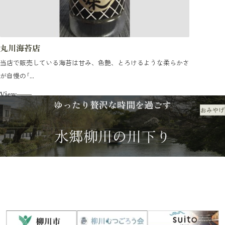
丸川海苔店
当店で販売している海苔は甘み、色艶、とろけるような柔らかさ
が自慢の｢...
View
ゆったり贅沢な時間を過ごす
おみやげ
買う
水郷柳川の川下り
川下りのご案内