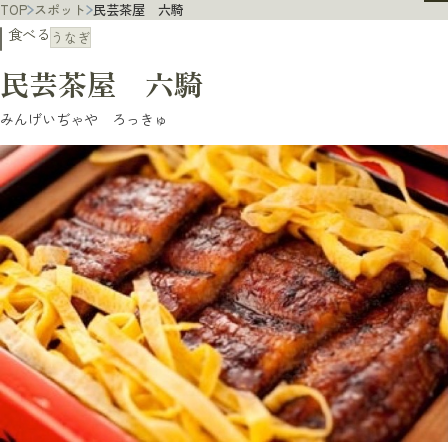
TOP
スポット
民芸茶屋 六騎
食べる
うなぎ
民芸茶屋 六騎
みんげいぢゃや ろっきゅ