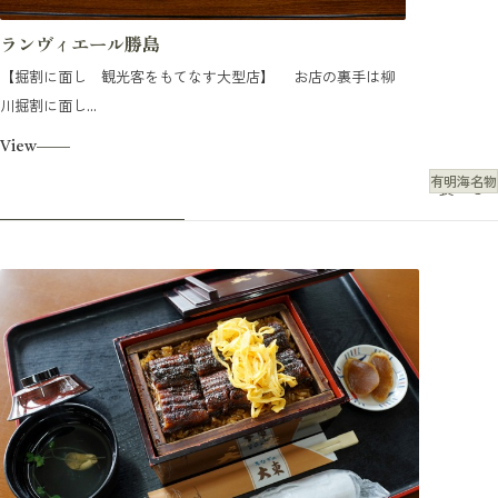
ランヴィエール勝島
【掘割に面し 観光客をもてなす大型店】 お店の裏手は柳
川掘割に面し...
View
有明海名物
食べる