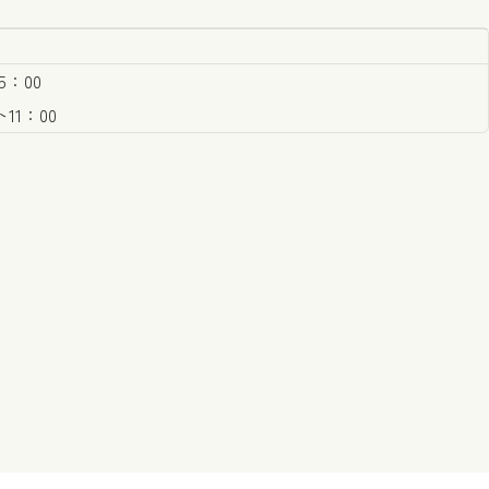
：00
1：00