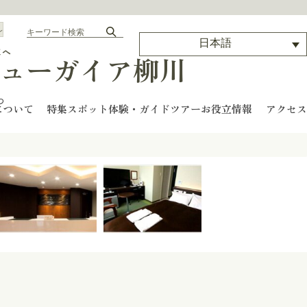
ル
日本語
まへ
ューガイア柳川
わ
について
特集
スポット
体験・ガイドツアー
お役立情報
アクセス