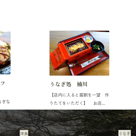
サフ
うなぎ処 楠川
【店内に入ると掘割を一望 作
なぎな
りたてをいただく】 お店の
グ】
前には大きな...
View
洋食
うなぎ