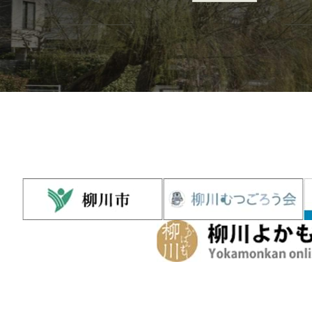
泊まる
建...