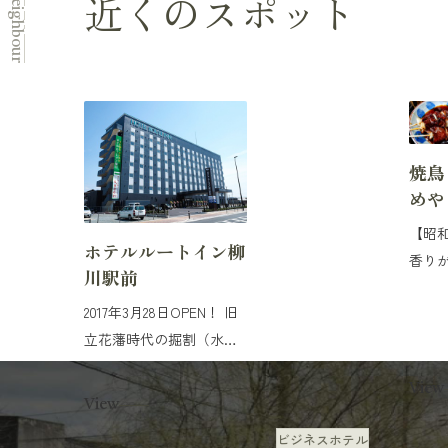
近くのスポット
Neighbour
焼鳥
めや
【昭
ホテルルートイン柳
香り
川駅前
る店
2017年3月28日OPEN！ 旧
伝の
立花藩時代の掘割（水
で味
路）が張り巡らされた水
焼き
View
郷...
柳川
View
役所
ビジネスホテル