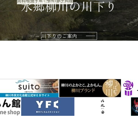
水郷柳川の川下り
肉料理(焼き鳥・焼肉)
郷土料理
川下りのご案内