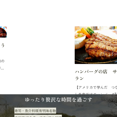
 う
和の
がす
ハンバーグの店 
 秘
ラン
たれ
【アメリカで学んだ つ
わう
し牛肉だけのハンバー
鳥】
ゆったり贅沢な時間を過ごす
昭和55年に喫...
市
View
前に
寿司・魚介料理
有明海名物
食べる