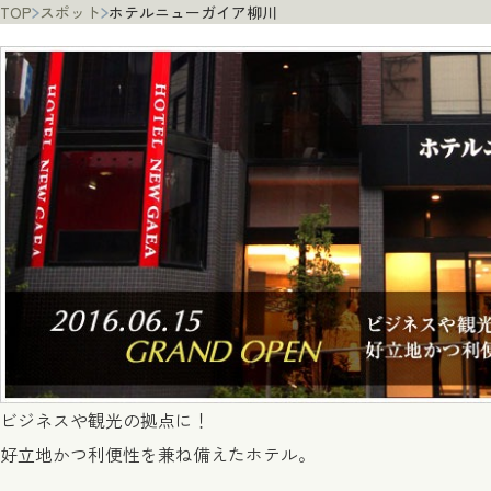
TOP
スポット
ホテルニューガイア柳川
ビジネスや観光の拠点に！
好立地かつ利便性を兼ね備えたホテル。