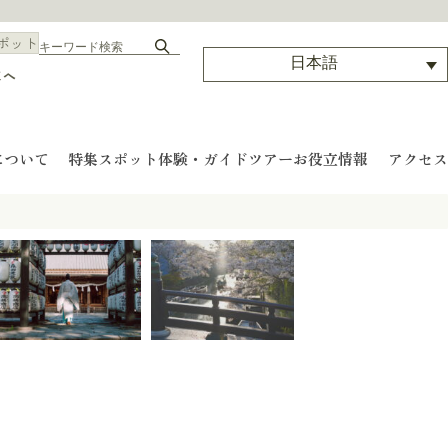
ポット
日本語
まへ
について
特集
スポット
体験・ガイドツアー
お役立情報
アクセス