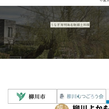
や黒
創業は江戸
行で訪
時代ともいわ
View
View
れてい...
うなぎ
有明海名物
郷土料理
食べる