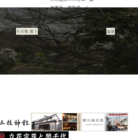
天風呂、家族湯、くつ
ろぎ処、サウナ完備の
View
日帰り...
その他 買う
温泉
買う
観る・楽しむ