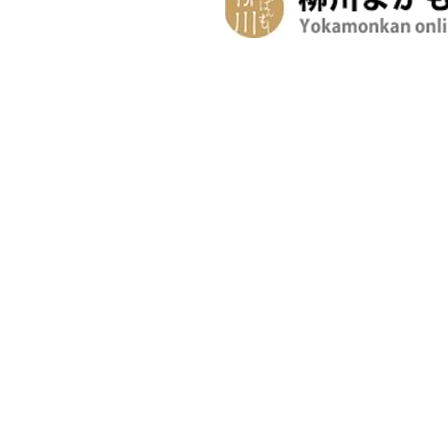
お問い合わせ
パンフレット申請
柳川について
川下り(お堀
四季情報
春の柳川
夏の柳川
秋の柳川
冬の柳川
アクセス
お役立情報
観光案内所
マップ・パンフレット
フォトギャラリー
四季情報
お役立情報
春の柳川
夏の柳川
秋の柳川
冬の柳川
観光案内所
マップ・パンフ