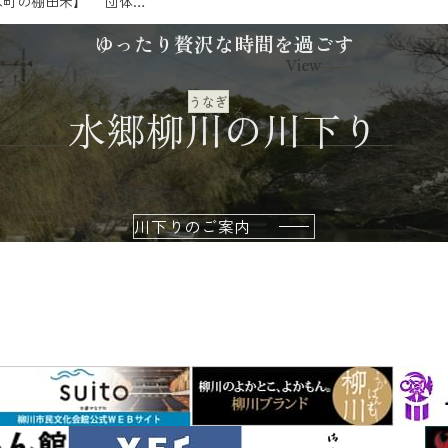
木町の棚田米】 団体旅
れる川...
ゆったり贅沢な時間を過ごす
View
うなぎ
水郷柳川の川下り
食べる
川下りのご案内