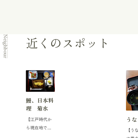
近くのスポット
Neighbour
鰻、日本料
理 菊水
うな
【江戸時代か
ら現在地で営
【う
業する老舗】