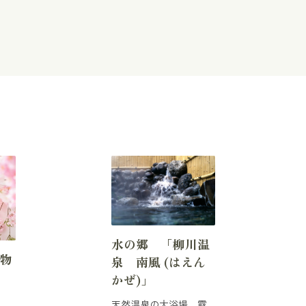
水の郷 「柳川温
着物
泉 南風 (はえん
かぜ)」
天然温泉の大浴場、露